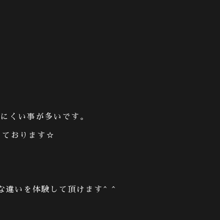
♪
りにくい事が多いです。
しております
☆
な違いを体験して頂けます
^ ^